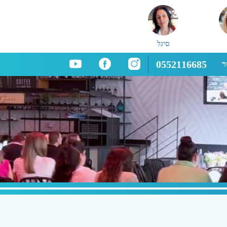
סיגל
0552116685
ר