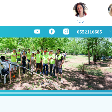
סיגל
0552116685
ר